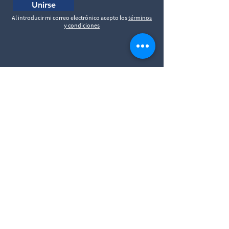
Unirse
Al introducir mi correo electrónico acepto los
términos
y condiciones
© 2020 by El Movimiento
Política de privacidad