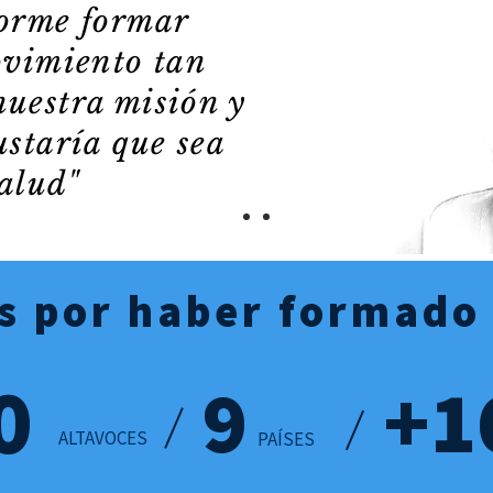
norme formar
ovimiento tan
uestra misión y
ustaría que sea
salud"
s por haber formado
0
9
+1
ALTAVOCES
PAÍSES