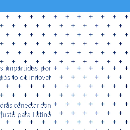
es impartidas por
opósito de innovar
drás conectar con
justo para Latino