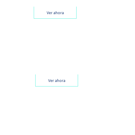
Ver ahora
, Jhonny López de
Ver ahora
o de BID Lab,Marcos