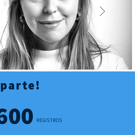
 parte!
600
REGISTROS