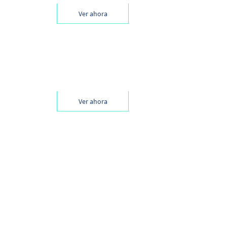
a en EEUU.
Ver ahora
 de Globant.
Ver ahora
 de desarrollo
ista de ISGlobal y