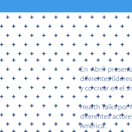
En Abril present
diferentes lídere
y co-crear en el s
Health Talks por
diferentes actor
América.