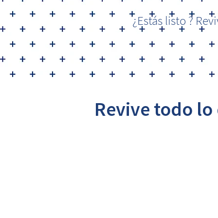
¿Estás listo ? Rev
Revive todo lo
Un sistema de sa
Con la Dra May Chomalí
el Dr Augusto Galán Di