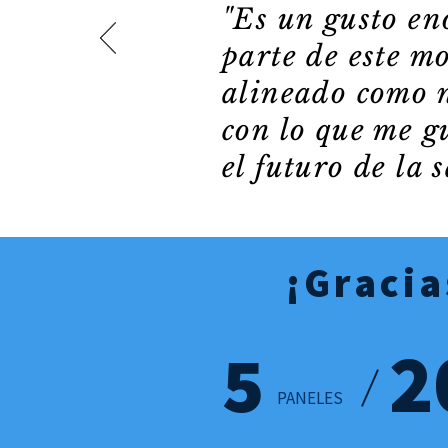
"Es un gusto e
parte de este m
alineado como n
con lo que me g
el futuro de la 
¡Gracia
2
5
— Nombre, Título
PANELES