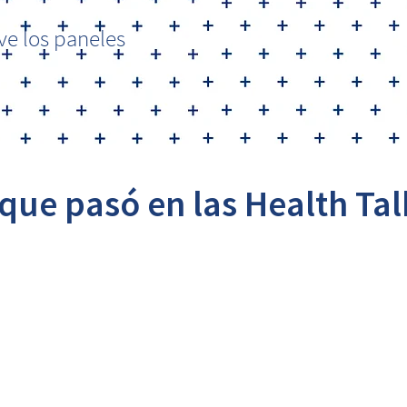
ive los paneles
 que pasó en las Health Ta
lud basado en datos
 Directora del Cens Chile y
rector de Así vamos en salud Colombia.