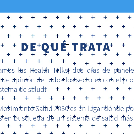
DE QUÉ TRATA
amos las Health Talks, dos días de panel
s de opinión de todos los sectores con el pr
istema de salud.
 Movimiento Salud 2030 es un lugar dónde po
es en busqueda de un sistema de salud más 