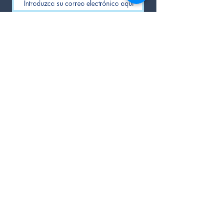
Unirse
Al introducir mi correo electrónico acepto los
términos
y condiciones
© 2020 by El Movimiento
Política de privacidad