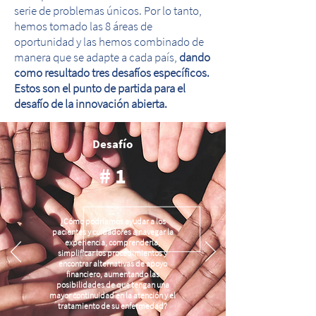
serie de problemas únicos. Por lo tanto,
hemos tomado las 8 áreas de
oportunidad y las hemos combinado de
manera que se adapte a cada país,
dando
como resultado tres desafíos específicos.
Estos son el punto de partida para el
desafío de la innovación abierta.
Desafío
# 1
¿Cómo podríamos ayudar a los
pacientes y cuidadores a navegar la
experiencia, comprenderla,
simplificar los procedimientos y
encontrar alternativas de apoyo
financiero, aumentando las
posibilidades de que tengan una
mayor continuidad en la atención y el
tratamiento de su enfermedad?