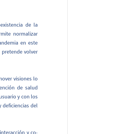
xistencia de la 
mite normalizar 
andemia en este 
 pretende volver 
ver visiones lo 
nción de salud 
usuario y con los 
deficiencias del 
interacción y co-