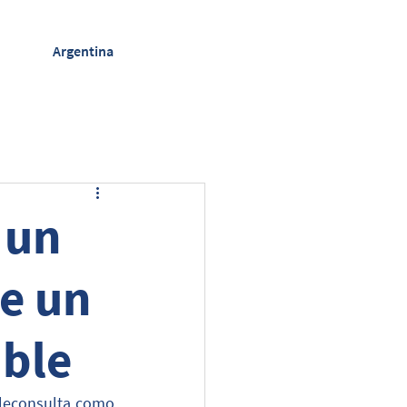
Argentina
 un
de un
able
eleconsulta como 