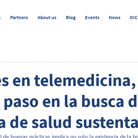
s
Partners
About us
Blog
Events
News
OIC
s en telemedicina,
 paso en la busca 
a de salud sustent
 de buenas prácticas implica no solo la existencia de la t